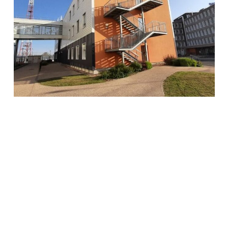
BIM & SYNTHÈSE
·
CVC
·
ÉLECTRICITÉ CFO