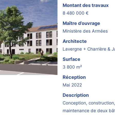
Montant des travaux
8 480 000 €
Maître d’ouvrage
Ministère des Armées
Architecte
Lavergne + Charrière & 
Surface
3 800 m²
Réception
Mai 2022
Description
Conception, construction
maintenance de deux bâ