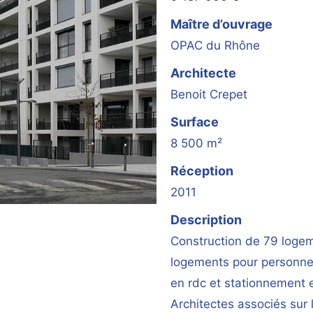
Maître d’ouvrage
OPAC du Rhône
Architecte
Benoit Crepet
Surface
8 500 m²
Réception
2011
Description
Construction de 79 logem
logements pour personne
en rdc et stationnement 
Architectes associés sur