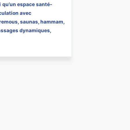
si
qu’un espace santé-
culation avec
à remous, saunas, hammam,
assages dynamiques,