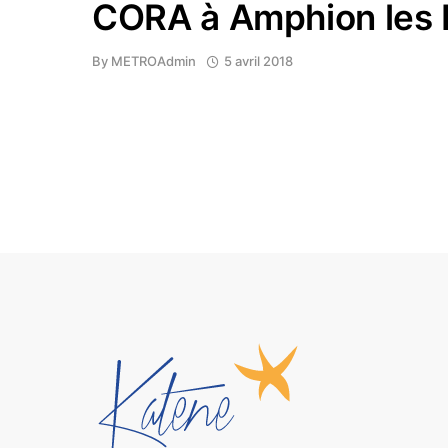
CORA à Amphion les 
By
METROAdmin
5 avril 2018